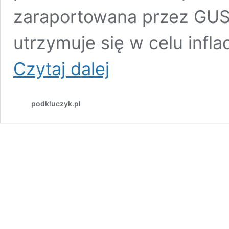
zaraportowana przez GUS
utrzymuje się w celu infl
Ceny
Czytaj dalej
ofertowe
mieszkań
w
podkluczyk.pl
Polsce
w
maju
2024
najwyżej
w
historii
–
RAPORT