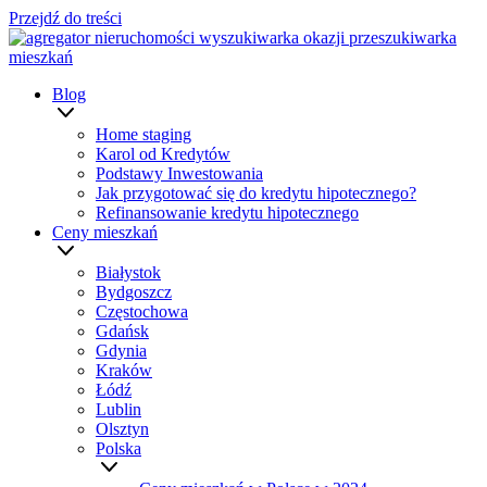
Przejdź do treści
Blog
Home staging
Karol od Kredytów
Podstawy Inwestowania
Jak przygotować się do kredytu hipotecznego?
Refinansowanie kredytu hipotecznego
Ceny mieszkań
Białystok
Bydgoszcz
Częstochowa
Gdańsk
Gdynia
Kraków
Łódź
Lublin
Olsztyn
Polska