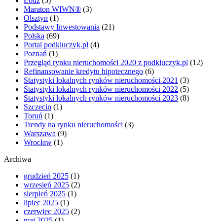
Łódź
(5)
Maraton WIWN®
(3)
Olsztyn
(1)
Podstawy Inwestowania
(21)
Polska
(69)
Portal podkluczyk.pl
(4)
Poznań
(1)
Przegląd rynku nieruchomości 2020 z podkluczyk.pl
(12)
Refinansowanie kredytu hipotecznego
(6)
Statystyki lokalnych rynków nieruchomości 2021
(3)
Statystyki lokalnych rynków nieruchomości 2022
(5)
Statystyki lokalnych rynków nieruchomości 2023
(8)
Szczecin
(1)
Toruń
(1)
Trendy na rynku nieruchomości
(3)
Warszawa
(9)
Wrocław
(1)
Archiwa
grudzień 2025
(1)
wrzesień 2025
(2)
sierpień 2025
(1)
lipiec 2025
(1)
czerwiec 2025
(2)
maj 2025
(1)