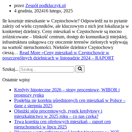
przez
Zespół podkluczyk.pl
4 grudnia, 2024
16 lutego, 2025
Ile kosztuje mieszkanie w Częstochowie? Odpowiedź na to pytanie
zależy od wielu czynników, ale kluczowym z nich jest lokalizacja w
konkretnej dzielnicy. Ceny mieszkań w Częstochowie są mocno
zróżnicowane – bliskość centrum, dostęp do komunikacji miejskiej,
infrastruktura usługowa czy otoczenie terenów zielonych wpływają
na wartość nieruchomości. Niektóre dzielnice Częstochowy
cieszą…
Read More »
Ceny mieszkań w Częstochowie w
poszczególnych dzielnicach w listopadzie 2024 – RAPORT
Szukaj...
Ostatnie wpisy
Kredyty hipoteczne 2026 – stopy procentowe, WIBOR i
prognozy rynku
Pogłębia się korekta uśrednionych cen mieszkań w Polsce –
dane z sierpnia 2025
Obniżki stóp procentowych, rynek kredytowy i
mieszkalnictwo w 2025 roku – co nas czeka?
Trwa korekta cen ofertowych mieszkań – raport cen
nieruchomości w lipcu 2025