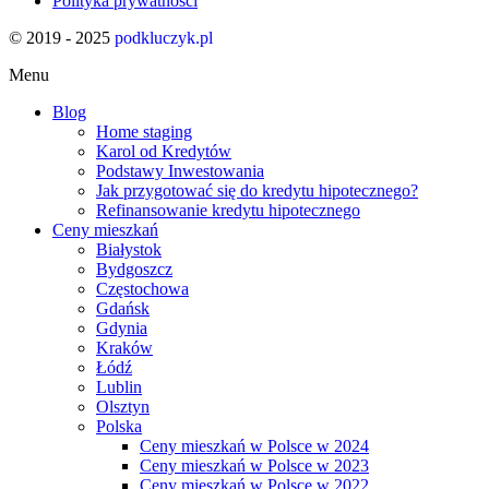
Polityka prywatności
© 2019 - 2025
podkluczyk.pl
Menu
Blog
Home staging
Karol od Kredytów
Podstawy Inwestowania
Jak przygotować się do kredytu hipotecznego?
Refinansowanie kredytu hipotecznego
Ceny mieszkań
Białystok
Bydgoszcz
Częstochowa
Gdańsk
Gdynia
Kraków
Łódź
Lublin
Olsztyn
Polska
Ceny mieszkań w Polsce w 2024
Ceny mieszkań w Polsce w 2023
Ceny mieszkań w Polsce w 2022