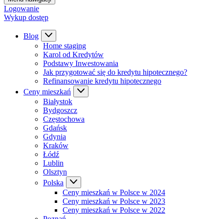
Logowanie
Wykup dostęp
Blog
Home staging
Karol od Kredytów
Podstawy Inwestowania
Jak przygotować się do kredytu hipotecznego?
Refinansowanie kredytu hipotecznego
Ceny mieszkań
Białystok
Bydgoszcz
Częstochowa
Gdańsk
Gdynia
Kraków
Łódź
Lublin
Olsztyn
Polska
Ceny mieszkań w Polsce w 2024
Ceny mieszkań w Polsce w 2023
Ceny mieszkań w Polsce w 2022
Poznań