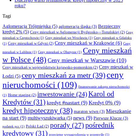
Dlaczego warto refinansować kredyt hipoteczny w 2025
roku?
Tagi
Aglomeracja Trójmiejska
(5)
Bezpieczny
aglomeracja śląska
(3)
kredyt 2%
(5)
Ceny mieszkań w Aglomeracji Bydgosko—Toruńskiej
(2)
Ceny
mieszkań w Częstochowie
(1)
Ceny mieszkań we Wrocławiu
(1)
Ceny mieszkań w Gdańsku
Ceny mieszkań w Krakowie
(6)
Ceny mieszkań w Gdyni
(2)
(1)
Ceny
Ceny mieszkań
mieszkań w Lublinie
(1)
Ceny mieszkań w Olsztynie
(1)
w Polsce
(48)
Ceny mieszkań w Warszawie
(10)
Ceny mieszkań w
Ceny mieszkań w województwie kujawsko-pomorskim
(2)
ceny
ceny mieszkań za metr
(39)
Łodzi
(5)
nieruchomości
(109)
finansowanie zakupu nieruchomości
Karol od
inwestowanie
(24)
Home staging
(2)
(1)
Kredytów
(31)
kredyt #nastart
(9)
Kredyt 0%
(9)
kredyt hipoteczny
(38)
Mieszkanie
maraton wiwn
(3)
na start
(9)
news
(9)
multiwyszukiwarka
(5)
Pierwsze Klucze
(3)
pośrednik
porady
(27)
Polski Ład
(2)
podatek pcc
(1)
kredytowy
(31)
przeciętne wynagrodzenia w przemyśle
(1)