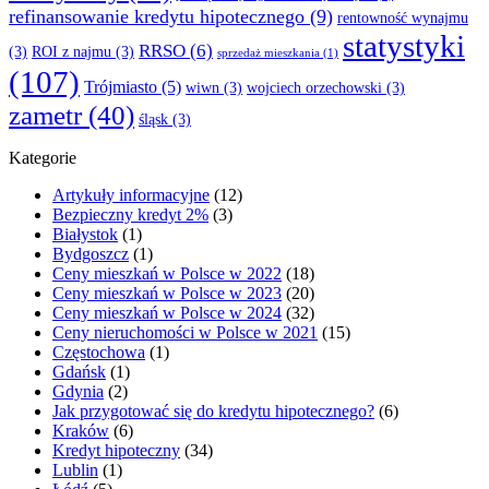
refinansowanie kredytu hipotecznego
(9)
rentowność wynajmu
statystyki
RRSO
(6)
(3)
ROI z najmu
(3)
sprzedaż mieszkania
(1)
(107)
Trójmiasto
(5)
wiwn
(3)
wojciech orzechowski
(3)
zametr
(40)
śląsk
(3)
Kategorie
Artykuły informacyjne
(12)
Bezpieczny kredyt 2%
(3)
Białystok
(1)
Bydgoszcz
(1)
Ceny mieszkań w Polsce w 2022
(18)
Ceny mieszkań w Polsce w 2023
(20)
Ceny mieszkań w Polsce w 2024
(32)
Ceny nieruchomości w Polsce w 2021
(15)
Częstochowa
(1)
Gdańsk
(1)
Gdynia
(2)
Jak przygotować się do kredytu hipotecznego?
(6)
Kraków
(6)
Kredyt hipoteczny
(34)
Lublin
(1)