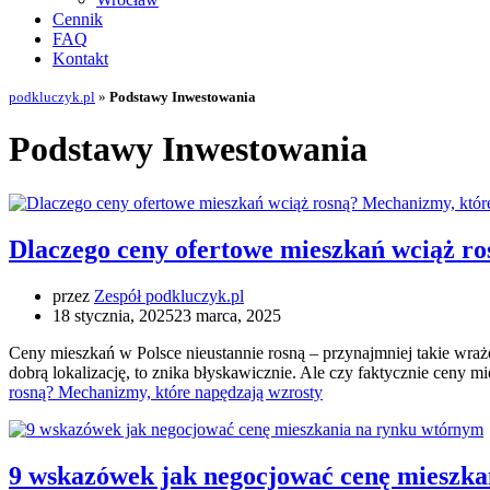
Cennik
FAQ
Kontakt
podkluczyk.pl
»
Podstawy Inwestowania
Podstawy Inwestowania
Dlaczego ceny ofertowe mieszkań wciąż r
przez
Zespół podkluczyk.pl
18 stycznia, 2025
23 marca, 2025
Ceny mieszkań w Polsce nieustannie rosną – przynajmniej takie wraż
dobrą lokalizację, to znika błyskawicznie. Ale czy faktycznie cen
rosną? Mechanizmy, które napędzają wzrosty
9 wskazówek jak negocjować cenę mieszk