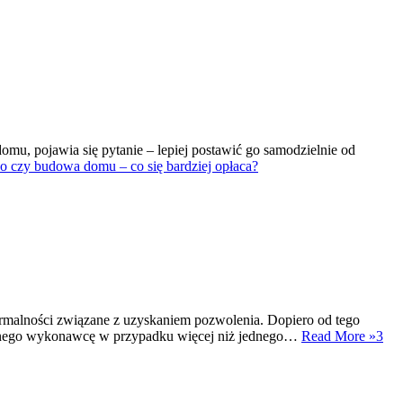
mu, pojawia się pytanie – lepiej postawić go samodzielnie od
 czy budowa domu – co się bardziej opłaca?
ormalności związane z uzyskaniem pozwolenia. Dopiero od tego
alnego wykonawcę w przypadku więcej niż jednego…
Read More »
3