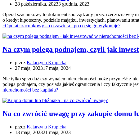
28 października, 2023
3 grudnia, 2023
Operat szacunkowy to dokument sporządzany przez rzeczoznawcę mają
o kredyt hipoteczny, podziale majątku, inwestycjach, planowaniu st
»
Operat szacunkowy – co zawiera i po co się go wykonuje?
Na czym polega podnajem, czyli jak inwes
przez
Katarzyna Krupicka
27 maja, 2023
17 maja, 2024
Nie tylko sprzedaż czy wynajem nieruchomości może przynieść z nich
polega podnajem, czy posiada jakieś ograniczenia i czy faktycznie je
nieruchomości bez kapitału?
Na co zwrócić uwagę przy zakupie domu lu
przez
Katarzyna Krupicka
13 maja, 2023
21 maja, 2023