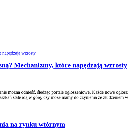
osną? Mechanizmy, które napędzają wzrosty
enie można odnieść, śledząc portale ogłoszeniowe. Każde nowe ogłosze
y mieszkań stale idą w górę, czy może mamy do czynienia ze złudzeni
ania na rynku wtórnym