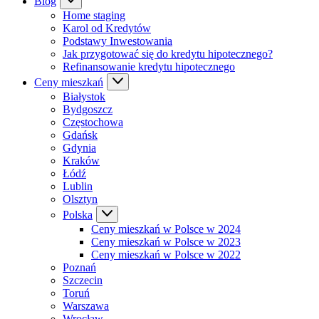
Blog
Home staging
Karol od Kredytów
Podstawy Inwestowania
Jak przygotować się do kredytu hipotecznego?
Refinansowanie kredytu hipotecznego
Ceny mieszkań
Białystok
Bydgoszcz
Częstochowa
Gdańsk
Gdynia
Kraków
Łódź
Lublin
Olsztyn
Polska
Ceny mieszkań w Polsce w 2024
Ceny mieszkań w Polsce w 2023
Ceny mieszkań w Polsce w 2022
Poznań
Szczecin
Toruń
Warszawa
Wrocław