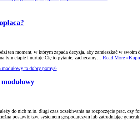
opłaca?
odzi ten moment, w którym zapada decyzja, aby zamieszkać w swoim do
 na tym etapie i nurtuje Cię to pytanie, zachęcamy…
Read More »
Kupno
m modułowy
eży do nich m.in. długi czas oczekiwania na rozpoczęcie prac, czy f
ożna postawić tzw. systemem gospodarczym lub zatrudniając gener