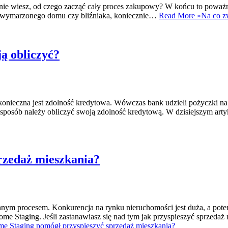
 nie wiesz, od czego zacząć cały proces zakupowy? W końcu to poważna
ia wymarzonego domu czy bliźniaka, koniecznie…
Read More »
Na co z
ą obliczyć?
konieczna jest zdolność kredytowa. Wówczas bank udzieli pożyczki na 
ki sposób należy obliczyć swoją zdolność kredytową. W dzisiejszym a
rzedaż mieszkania?
nym procesem. Konkurencja na rynku nieruchomości jest duża, a pote
e Staging. Jeśli zastanawiasz się nad tym jak przyspieszyć sprzedaż mi
e Staging pomógł przyspieszyć sprzedaż mieszkania?