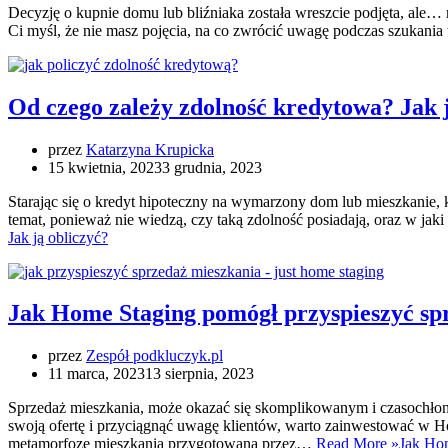
Decyzję o kupnie domu lub bliźniaka została wreszcie podjęta, ale…
Ci myśl, że nie masz pojęcia, na co zwrócić uwagę podczas szukan
Od czego zależy zdolność kredytowa? Jak j
przez
Katarzyna Krupicka
15 kwietnia, 2023
3 grudnia, 2023
Starając się o kredyt hipoteczny na wymarzony dom lub mieszkanie, 
temat, ponieważ nie wiedzą, czy taką zdolność posiadają, oraz w ja
Jak ją obliczyć?
Jak Home Staging pomógł przyspieszyć sp
przez
Zespół podkluczyk.pl
11 marca, 2023
13 sierpnia, 2023
Sprzedaż mieszkania, może okazać się skomplikowanym i czasochłon
swoją ofertę i przyciągnąć uwagę klientów, warto zainwestować w Hom
metamorfozę mieszkania przygotowaną przez…
Read More »
Jak Hom