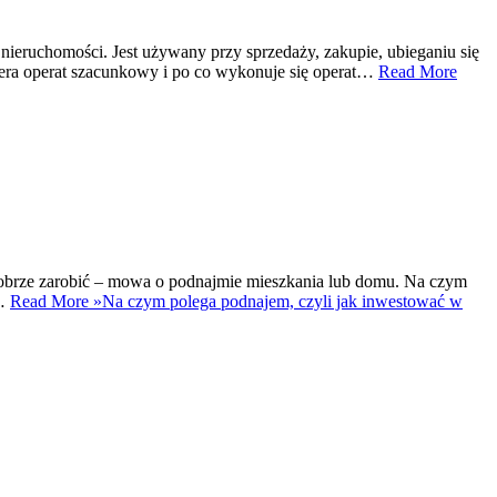
ieruchomości. Jest używany przy sprzedaży, zakupie, ubieganiu się
wiera operat szacunkowy i po co wykonuje się operat…
Read More
ć dobrze zarobić – mowa o podnajmie mieszkania lub domu. Na czym
,…
Read More »
Na czym polega podnajem, czyli jak inwestować w