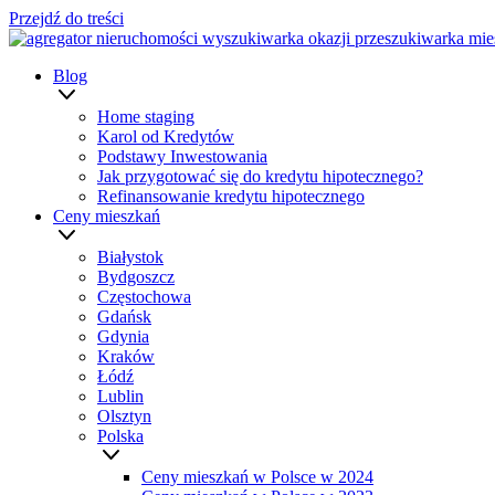
Przejdź do treści
Blog
Home staging
Karol od Kredytów
Podstawy Inwestowania
Jak przygotować się do kredytu hipotecznego?
Refinansowanie kredytu hipotecznego
Ceny mieszkań
Białystok
Bydgoszcz
Częstochowa
Gdańsk
Gdynia
Kraków
Łódź
Lublin
Olsztyn
Polska
Ceny mieszkań w Polsce w 2024