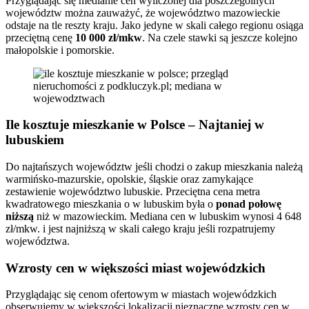
Przyglądając się medianie cen wyliczonej dla poszczególnych
województw można zauważyć, że województwo mazowieckie
odstaje na tle reszty kraju. Jako jedyne w skali całego regionu osiąga
przeciętną cenę
10 000 zł/mkw
. Na czele stawki są jeszcze kolejno
małopolskie i pomorskie.
Ile kosztuje mieszkanie w Polsce – Najtaniej w
lubuskiem
Do najtańszych województw jeśli chodzi o zakup mieszkania należą
warmińsko-mazurskie, opolskie, śląskie oraz zamykające
zestawienie województwo lubuskie. Przeciętna cena metra
kwadratowego mieszkania o w lubuskim była o
ponad połowę
niższą
niż w mazowieckim. Mediana cen w lubuskim wynosi 4 648
zł/mkw. i jest najniższą w skali całego kraju jeśli rozpatrujemy
województwa.
Wzrosty cen w większości miast wojewódzkich
Przyglądając się cenom ofertowym w miastach wojewódzkich
obserwujemy w większości lokalizacji nieznaczne wzrosty cen w