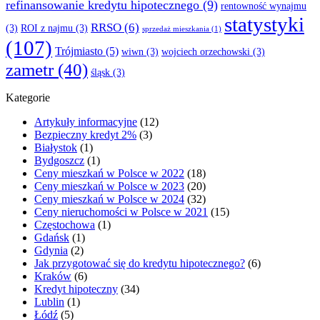
refinansowanie kredytu hipotecznego
(9)
rentowność wynajmu
statystyki
RRSO
(6)
(3)
ROI z najmu
(3)
sprzedaż mieszkania
(1)
(107)
Trójmiasto
(5)
wiwn
(3)
wojciech orzechowski
(3)
zametr
(40)
śląsk
(3)
Kategorie
Artykuły informacyjne
(12)
Bezpieczny kredyt 2%
(3)
Białystok
(1)
Bydgoszcz
(1)
Ceny mieszkań w Polsce w 2022
(18)
Ceny mieszkań w Polsce w 2023
(20)
Ceny mieszkań w Polsce w 2024
(32)
Ceny nieruchomości w Polsce w 2021
(15)
Częstochowa
(1)
Gdańsk
(1)
Gdynia
(2)
Jak przygotować się do kredytu hipotecznego?
(6)
Kraków
(6)
Kredyt hipoteczny
(34)
Lublin
(1)
Łódź
(5)