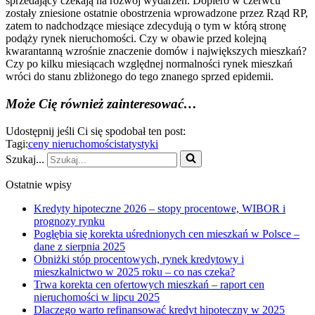
sprzedający czekają na rozwój wydarzeń. Dopiero w czerwcu
zostały zniesione ostatnie obostrzenia wprowadzone przez Rząd RP,
zatem to nadchodzące miesiące zdecydują o tym w którą stronę
podąży rynek nieruchomości. Czy w obawie przed kolejną
kwarantanną wzrośnie znaczenie domów i największych mieszkań?
Czy po kilku miesiącach względnej normalności rynek mieszkań
wróci do stanu zbliżonego do tego znanego sprzed epidemii.
Może Cię również zainteresować…
Udostępnij jeśli Ci się spodobał ten post:
Tagi:
ceny nieruchomości
statystyki
Szukaj...
Ostatnie wpisy
Kredyty hipoteczne 2026 – stopy procentowe, WIBOR i
prognozy rynku
Pogłębia się korekta uśrednionych cen mieszkań w Polsce –
dane z sierpnia 2025
Obniżki stóp procentowych, rynek kredytowy i
mieszkalnictwo w 2025 roku – co nas czeka?
Trwa korekta cen ofertowych mieszkań – raport cen
nieruchomości w lipcu 2025
Dlaczego warto refinansować kredyt hipoteczny w 2025