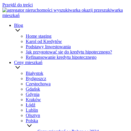
Przejdź do treści
Blog
Home staging
Karol od Kredytów
Podstawy Inwestowania
Jak przygotować się do kredytu hipotecznego?
Refinansowanie kredytu hipotecznego
Ceny mieszkań
Białystok
Bydgoszcz
Częstochowa
Gdańsk
Gdynia
Kraków
Łódź
Lublin
Olsztyn
Polska