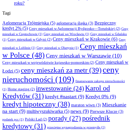
roku?
Tagi
Aglomeracja Trójmiejska
(5)
Bezpieczny
aglomeracja śląska
(3)
kredyt 2%
(5)
Ceny mieszkań w Aglomeracji Bydgosko—Toruńskiej
(2)
Ceny
mieszkań w Częstochowie
(1)
Ceny mieszkań we Wrocławiu
(1)
Ceny mieszkań w Gdańsku
Ceny mieszkań w Krakowie
(6)
Ceny mieszkań w Gdyni
(2)
(1)
Ceny
Ceny mieszkań
mieszkań w Lublinie
(1)
Ceny mieszkań w Olsztynie
(1)
w Polsce
(48)
Ceny mieszkań w Warszawie
(10)
Ceny mieszkań w
Ceny mieszkań w województwie kujawsko-pomorskim
(2)
ceny
ceny mieszkań za metr
(39)
Łodzi
(5)
nieruchomości
(109)
finansowanie zakupu nieruchomości
Karol od
inwestowanie
(24)
Home staging
(2)
(1)
Kredytów
(31)
kredyt #nastart
(9)
Kredyt 0%
(9)
kredyt hipoteczny
(38)
Mieszkanie
maraton wiwn
(3)
na start
(9)
news
(9)
multiwyszukiwarka
(5)
Pierwsze Klucze
(3)
pośrednik
porady
(27)
Polski Ład
(2)
podatek pcc
(1)
kredytowy
(31)
przeciętne wynagrodzenia w przemyśle
(1)