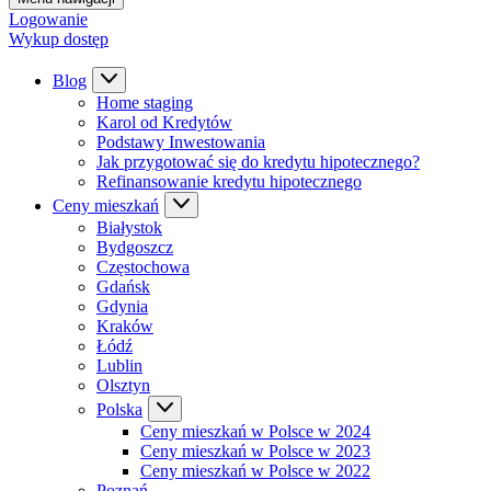
Logowanie
Wykup dostęp
Blog
Home staging
Karol od Kredytów
Podstawy Inwestowania
Jak przygotować się do kredytu hipotecznego?
Refinansowanie kredytu hipotecznego
Ceny mieszkań
Białystok
Bydgoszcz
Częstochowa
Gdańsk
Gdynia
Kraków
Łódź
Lublin
Olsztyn
Polska
Ceny mieszkań w Polsce w 2024
Ceny mieszkań w Polsce w 2023
Ceny mieszkań w Polsce w 2022
Poznań