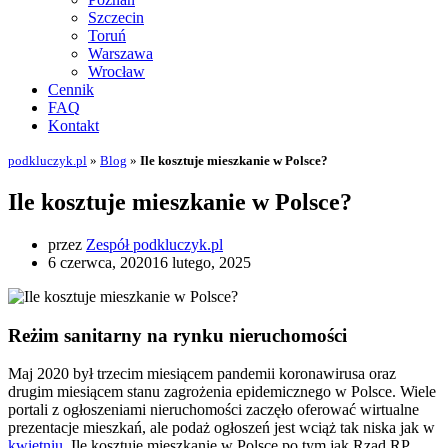
Szczecin
Toruń
Warszawa
Wrocław
Cennik
FAQ
Kontakt
podkluczyk.pl
»
Blog
»
Ile kosztuje mieszkanie w Polsce?
Ile kosztuje mieszkanie w Polsce?
przez
Zespół podkluczyk.pl
6 czerwca, 2020
16 lutego, 2025
Reżim sanitarny na rynku nieruchomości
Maj 2020 był trzecim miesiącem pandemii koronawirusa oraz
drugim miesiącem stanu zagrożenia epidemicznego w Polsce. Wiele
portali z ogłoszeniami nieruchomości zaczęło oferować wirtualne
prezentacje mieszkań, ale podaż ogłoszeń jest wciąż tak niska jak w
kwietniu
. Ile kosztuje mieszkanie w Polsce po tym jak Rząd RP