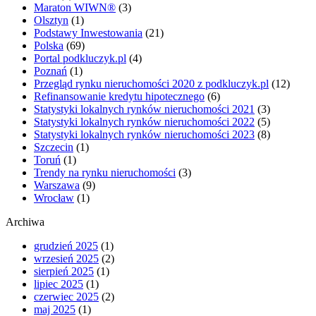
Maraton WIWN®
(3)
Olsztyn
(1)
Podstawy Inwestowania
(21)
Polska
(69)
Portal podkluczyk.pl
(4)
Poznań
(1)
Przegląd rynku nieruchomości 2020 z podkluczyk.pl
(12)
Refinansowanie kredytu hipotecznego
(6)
Statystyki lokalnych rynków nieruchomości 2021
(3)
Statystyki lokalnych rynków nieruchomości 2022
(5)
Statystyki lokalnych rynków nieruchomości 2023
(8)
Szczecin
(1)
Toruń
(1)
Trendy na rynku nieruchomości
(3)
Warszawa
(9)
Wrocław
(1)
Archiwa
grudzień 2025
(1)
wrzesień 2025
(2)
sierpień 2025
(1)
lipiec 2025
(1)
czerwiec 2025
(2)
maj 2025
(1)