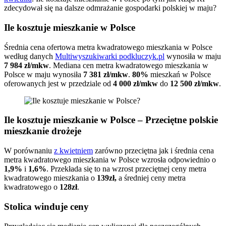
zdecydował się na dalsze odmrażanie gospodarki polskiej w maju?
Ile kosztuje mieszkanie w Polsce
Średnia cena ofertowa metra kwadratowego mieszkania w Polsce
według danych
Multiwyszukiwarki podkluczyk.pl
wynosiła w maju
7 984 zł/mkw
. Mediana cen metra kwadratowego mieszkania w
Polsce w maju wynosiła
7 381 zł/mkw
.
80%
mieszkań w Polsce
oferowanych jest w przedziale od
4 000 zł/mkw
do
12 500 zł/mkw
.
Ile kosztuje mieszkanie w Polsce – Przeciętne polskie
mieszkanie drożeje
W porównaniu
z kwietniem
zarówno przeciętna jak i średnia cena
metra kwadratowego mieszkania w Polsce wzrosła odpowiednio o
1,9%
i
1,6%
. Przekłada się to na wzrost przeciętnej ceny metra
kwadratowego mieszkania o
139zł,
a średniej ceny metra
kwadratowego o
128zł
.
Stolica winduje ceny