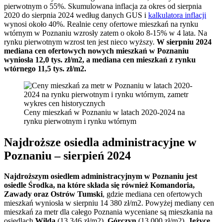
pierwotnym o 55%. Skumulowana inflacja za okres od sierpnia
2020 do sierpnia 2024 według danych GUS i
kalkulatora inflacji
wynosi około 40%. Realnie ceny ofertowe mieszkań na rynku
wtórnym w Poznaniu wzrosły zatem o około 8-15% w 4 lata. Na
rynku pierwotnym wzrost ten jest nieco wyższy.
W sierpniu 2024
mediana cen ofertowych nowych mieszkań w Poznaniu
wyniosła 12,0 tys. zł/m2, a mediana cen mieszkań z rynku
wtórnego 11,5 tys. zł/m2.
Ceny mieszkań w Poznaniu w latach 2020-2024 na
rynku pierwotnym i rynku wtórnym
Najdroższe osiedla administracyjne w
Poznaniu – sierpień 2024
Najdroższym osiedlem administracyjnym w Poznaniu jest
osiedle Środka, na które składa się również Komandoria,
Zawady oraz Ostrów Tumski
, gdzie mediana cen ofertowych
mieszkań wyniosła w sierpniu 14 380 zł/m2. Powyżej mediany cen
mieszkań za metr dla całego Poznania wyceniane są mieszkania na
osiedlach
Wilda
(13 346 zł/m2),
Górczyn
(13 000 zł/m2),
Jeżyce