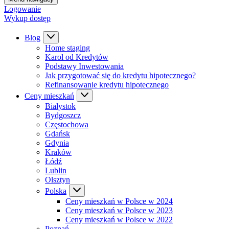
Logowanie
Wykup dostęp
Blog
Home staging
Karol od Kredytów
Podstawy Inwestowania
Jak przygotować się do kredytu hipotecznego?
Refinansowanie kredytu hipotecznego
Ceny mieszkań
Białystok
Bydgoszcz
Częstochowa
Gdańsk
Gdynia
Kraków
Łódź
Lublin
Olsztyn
Polska
Ceny mieszkań w Polsce w 2024
Ceny mieszkań w Polsce w 2023
Ceny mieszkań w Polsce w 2022
Poznań