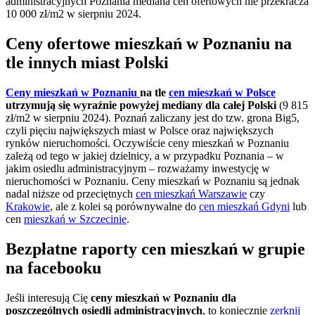
administracyjnych Poznania mediana cen ofertowych nie przekracza
10 000 zł/m2 w sierpniu 2024.
Ceny ofertowe mieszkań w Poznaniu na
tle innych miast Polski
Ceny mieszkań w Poznaniu
na tle
cen mieszkań w Polsce
utrzymują się wyraźnie powyżej mediany dla całej Polski
(9 815
zł/m2 w sierpniu 2024). Poznań zaliczany jest do tzw. grona Big5,
czyli pięciu największych miast w Polsce oraz największych
rynków nieruchomości. Oczywiście ceny mieszkań w Poznaniu
zależą od tego w jakiej dzielnicy, a w przypadku Poznania – w
jakim osiedlu administracyjnym – rozważamy inwestycję w
nieruchomości w Poznaniu. Ceny mieszkań w Poznaniu są jednak
nadal niższe od przeciętnych
cen mieszkań Warszawie
czy
Krakowie
, ale z kolei są porównywalne do
cen mieszkań Gdyni
lub
cen
mieszkań w Szczecinie
.
Bezpłatne raporty cen mieszkań w grupie
na facebooku
Jeśli interesują Cię
ceny mieszkań w Poznaniu dla
poszczególnych osiedli administracyjnych
, to koniecznie
zerknij