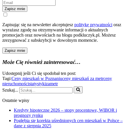
Zapisz mnie
Zapisując się na newsletter akceptujesz
politykę prywatności
oraz
wyrażasz zgodę na otrzymywanie informacji o aktualnych
promocjach oraz nowościach na blogu podkluczyk.pl. Możesz
zrezygnować z subskrybcji w dowolnym momencie.
Zapisz mnie
Może Cię również zainteresować…
Udostępnij jeśli Ci się spodobał ten post:
Tagi:
Ceny mieszkań w Poznaniu
ceny mieszkań za metr
ceny
nieruchomości
statystyki
zametr
Szukaj...
Ostatnie wpisy
Kredyty hipoteczne 2026 – stopy procentowe, WIBOR i
prognozy rynku
Pogłębia się korekta uśrednionych cen mieszkań w Polsce –
dane z sierpnia 2025