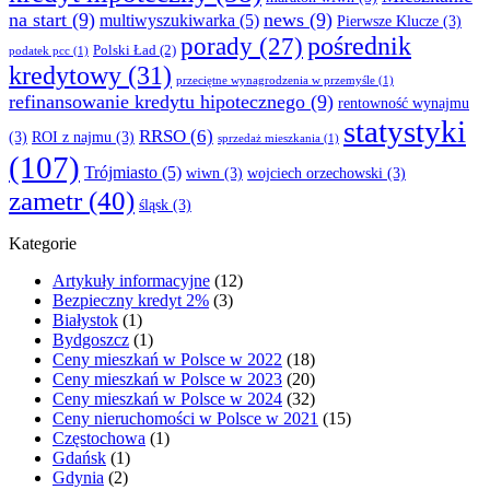
na start
(9)
news
(9)
multiwyszukiwarka
(5)
Pierwsze Klucze
(3)
pośrednik
porady
(27)
Polski Ład
(2)
podatek pcc
(1)
kredytowy
(31)
przeciętne wynagrodzenia w przemyśle
(1)
refinansowanie kredytu hipotecznego
(9)
rentowność wynajmu
statystyki
RRSO
(6)
(3)
ROI z najmu
(3)
sprzedaż mieszkania
(1)
(107)
Trójmiasto
(5)
wiwn
(3)
wojciech orzechowski
(3)
zametr
(40)
śląsk
(3)
Kategorie
Artykuły informacyjne
(12)
Bezpieczny kredyt 2%
(3)
Białystok
(1)
Bydgoszcz
(1)
Ceny mieszkań w Polsce w 2022
(18)
Ceny mieszkań w Polsce w 2023
(20)
Ceny mieszkań w Polsce w 2024
(32)
Ceny nieruchomości w Polsce w 2021
(15)
Częstochowa
(1)
Gdańsk
(1)
Gdynia
(2)