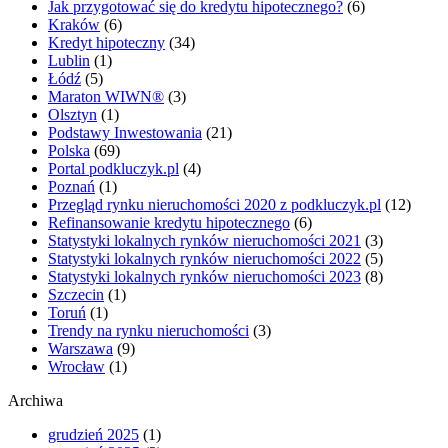
Jak przygotować się do kredytu hipotecznego?
(6)
Kraków
(6)
Kredyt hipoteczny
(34)
Lublin
(1)
Łódź
(5)
Maraton WIWN®
(3)
Olsztyn
(1)
Podstawy Inwestowania
(21)
Polska
(69)
Portal podkluczyk.pl
(4)
Poznań
(1)
Przegląd rynku nieruchomości 2020 z podkluczyk.pl
(12)
Refinansowanie kredytu hipotecznego
(6)
Statystyki lokalnych rynków nieruchomości 2021
(3)
Statystyki lokalnych rynków nieruchomości 2022
(5)
Statystyki lokalnych rynków nieruchomości 2023
(8)
Szczecin
(1)
Toruń
(1)
Trendy na rynku nieruchomości
(3)
Warszawa
(9)
Wrocław
(1)
Archiwa
grudzień 2025
(1)