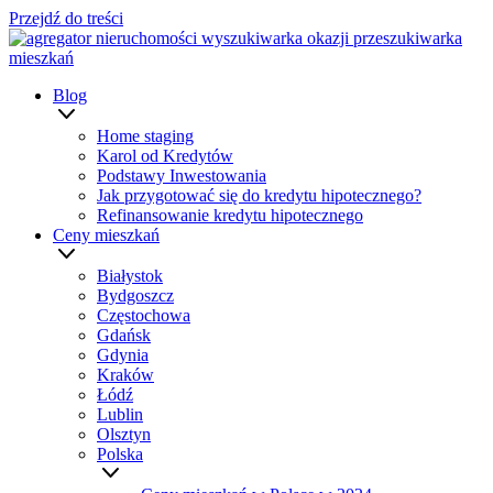
Przejdź do treści
Blog
Home staging
Karol od Kredytów
Podstawy Inwestowania
Jak przygotować się do kredytu hipotecznego?
Refinansowanie kredytu hipotecznego
Ceny mieszkań
Białystok
Bydgoszcz
Częstochowa
Gdańsk
Gdynia
Kraków
Łódź
Lublin
Olsztyn
Polska