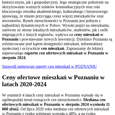
historycznym, jak i gospodarczym. Jego strategiczne położenie na
skrzyżowaniu ważnych szlaków komunikacyjnych oraz rola
kluczowego ośrodka akademickiego, kulturalnego i biznesowego
sprawiają, że miasto przyciąga coraz więcej mieszkańców oraz
inwestorów. Rynek nieruchomości w Poznaniu jest jednym z
najbardziej dynamicznych w Polsce. Wysoki popyt na mieszkania,
zarówno ze strony lokalnych mieszkańców, studentów, jak i osób
migrujących z innych regionów, wpływa na
ceny mieszkań w
Poznaniu
i powstawanie nowych inwestycji. Dzielnice Poznania są
zróżnicowane pod kątem dostępności mieszkań, infrastruktury
społecznej i oczywiście
cen mieszkań
. Zapraszamy do lektury
najnowszego
raportu cen ofertowych mieszkań w Poznaniu w
sierpniu 2024
.
Sprawdź najnowsze raporty cen mieszkań w POZNANIU
Ceny ofertowe mieszkań w Poznaniu w
latach 2020-2024
W ostatnich 4 latach ceny mieszkań w Poznaniu wpisały się w
ogólnopolski trend rosnących cen nieruchomości.
Mediana cen
ofertowych mieszkań w Poznaniu w sierpniu 2024 wyniosła 11
800 zł/m2.
Od lipca 2020 roku mediana cen ofertowych mieszkań
w Poznaniu z rynku wtórnego wzrosła o 48%, a na rynku