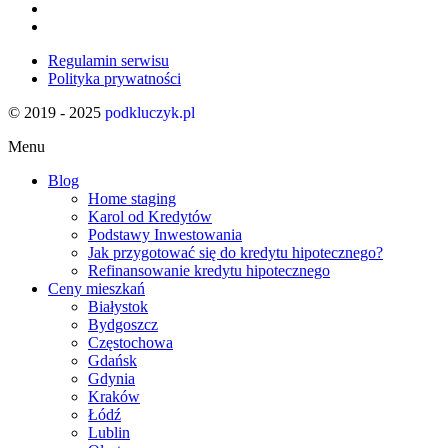
Regulamin serwisu
Polityka prywatności
© 2019 - 2025
podkluczyk.pl
Menu
Blog
Home staging
Karol od Kredytów
Podstawy Inwestowania
Jak przygotować się do kredytu hipotecznego?
Refinansowanie kredytu hipotecznego
Ceny mieszkań
Białystok
Bydgoszcz
Częstochowa
Gdańsk
Gdynia
Kraków
Łódź
Lublin