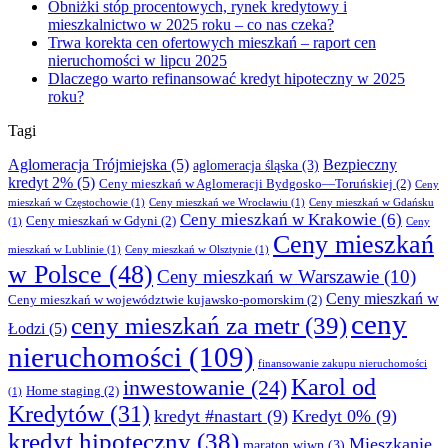
Obniżki stóp procentowych, rynek kredytowy i
mieszkalnictwo w 2025 roku – co nas czeka?
Trwa korekta cen ofertowych mieszkań – raport cen
nieruchomości w lipcu 2025
Dlaczego warto refinansować kredyt hipoteczny w 2025
roku?
Tagi
Aglomeracja Trójmiejska
(5)
Bezpieczny
aglomeracja śląska
(3)
kredyt 2%
(5)
Ceny mieszkań w Aglomeracji Bydgosko—Toruńskiej
(2)
Ceny
mieszkań w Częstochowie
(1)
Ceny mieszkań we Wrocławiu
(1)
Ceny mieszkań w Gdańsku
Ceny mieszkań w Krakowie
(6)
Ceny mieszkań w Gdyni
(2)
(1)
Ceny
Ceny mieszkań
mieszkań w Lublinie
(1)
Ceny mieszkań w Olsztynie
(1)
w Polsce
(48)
Ceny mieszkań w Warszawie
(10)
Ceny mieszkań w
Ceny mieszkań w województwie kujawsko-pomorskim
(2)
ceny
ceny mieszkań za metr
(39)
Łodzi
(5)
nieruchomości
(109)
finansowanie zakupu nieruchomości
Karol od
inwestowanie
(24)
Home staging
(2)
(1)
Kredytów
(31)
kredyt #nastart
(9)
Kredyt 0%
(9)
kredyt hipoteczny
(38)
Mieszkanie
maraton wiwn
(3)