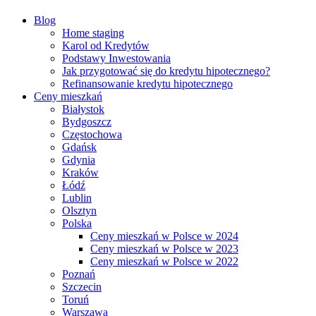
Blog
Home staging
Karol od Kredytów
Podstawy Inwestowania
Jak przygotować się do kredytu hipotecznego?
Refinansowanie kredytu hipotecznego
Ceny mieszkań
Białystok
Bydgoszcz
Częstochowa
Gdańsk
Gdynia
Kraków
Łódź
Lublin
Olsztyn
Polska
Ceny mieszkań w Polsce w 2024
Ceny mieszkań w Polsce w 2023
Ceny mieszkań w Polsce w 2022
Poznań
Szczecin
Toruń
Warszawa