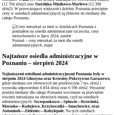
(12 704 zł/m2) oraz
Starołęka-Minikowo-Marlewo
(12 390
zł/m2). W przeważającej większości dzielnic Poznania przeciętne
ceny w osiedlach administracyjnych są zbliżone do mediany dla
całego Poznania.
Poznań – ceny mieszkań za metr dla osiedli
administracyjnych, mapa
Najtańsze osiedla administracyjne w
Poznaniu – sierpień 2024
Najtańszymi osiedlami administracyjnymi Poznania były w
sierpniu 2024 Głuszyna oraz Krzesiny-Pokrzywno-Garaszewo
,
gdzie mediana cen ofertowych nie przekroczyła 7 tys. zł/m2 i
wynosiła odpowiednio 6 834 zł/m2 oraz 6 596 zł/m2. Wyraźnie
poniżej mediany dla całego Poznania wyceniane są przeciętnie
również mieszkania na
obrzeżach miasta, czyli na
osiedlach
administracyjnych:
Szczepankowo—Spławie—Krzesinki,
Morasko—Radojewo, Krzyżowniki—Smochowice, oraz
Antoninek—Zieleniec—Kobylepole
. Na tych osiedlach