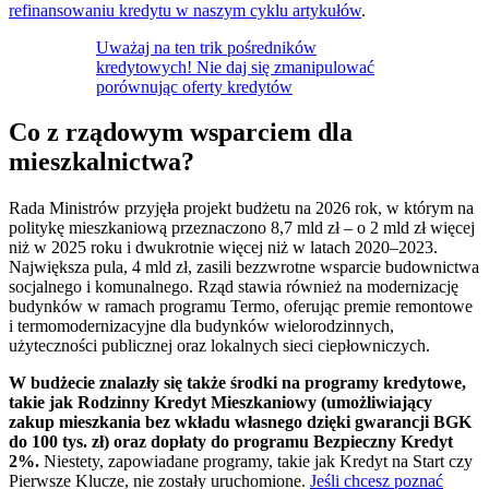
refinansowaniu kredytu w naszym cyklu artykułów
.
Uważaj na ten trik pośredników
kredytowych! Nie daj się zmanipulować
porównując oferty kredytów
Co z rządowym wsparciem dla
mieszkalnictwa?
Rada Ministrów przyjęła projekt budżetu na 2026 rok, w którym na
politykę mieszkaniową przeznaczono 8,7 mld zł – o 2 mld zł więcej
niż w 2025 roku i dwukrotnie więcej niż w latach 2020–2023.
Największa pula, 4 mld zł, zasili bezzwrotne wsparcie budownictwa
socjalnego i komunalnego. Rząd stawia również na modernizację
budynków w ramach programu Termo, oferując premie remontowe
i termomodernizacyjne dla budynków wielorodzinnych,
użyteczności publicznej oraz lokalnych sieci ciepłowniczych.
W budżecie znalazły się także środki na programy kredytowe,
takie jak Rodzinny Kredyt Mieszkaniowy (umożliwiający
zakup mieszkania bez wkładu własnego dzięki gwarancji BGK
do 100 tys. zł) oraz dopłaty do programu Bezpieczny Kredyt
2%.
Niestety, zapowiadane programy, takie jak Kredyt na Start czy
Pierwsze Klucze, nie zostały uruchomione.
Jeśli chcesz poznać