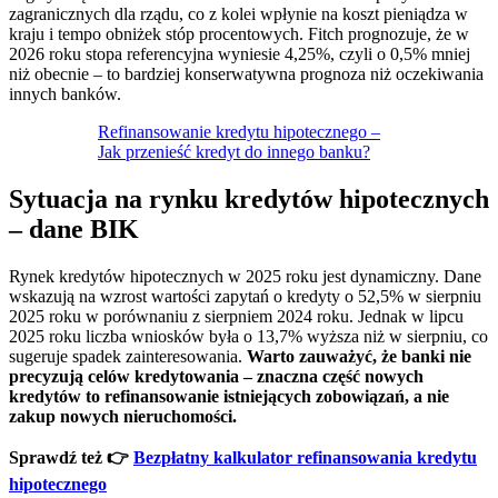
zagranicznych dla rządu, co z kolei wpłynie na koszt pieniądza w
kraju i tempo obniżek stóp procentowych. Fitch prognozuje, że w
2026 roku stopa referencyjna wyniesie 4,25%, czyli o 0,5% mniej
niż obecnie – to bardziej konserwatywna prognoza niż oczekiwania
innych banków.
Refinansowanie kredytu hipotecznego –
Jak przenieść kredyt do innego banku?
Sytuacja na rynku kredytów hipotecznych
– dane BIK
Rynek kredytów hipotecznych w 2025 roku jest dynamiczny. Dane
wskazują na wzrost wartości zapytań o kredyty o 52,5% w sierpniu
2025 roku w porównaniu z sierpniem 2024 roku. Jednak w lipcu
2025 roku liczba wniosków była o 13,7% wyższa niż w sierpniu, co
sugeruje spadek zainteresowania.
Warto zauważyć, że banki nie
precyzują celów kredytowania – znaczna część nowych
kredytów to refinansowanie istniejących zobowiązań, a nie
zakup nowych nieruchomości.
Sprawdź też 👉
Bezpłatny kalkulator refinansowania kredytu
hipotecznego