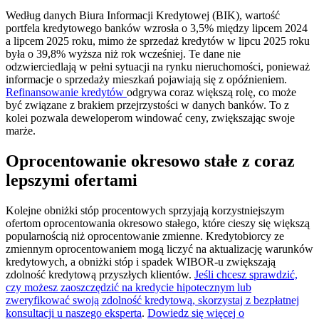
Według danych Biura Informacji Kredytowej (BIK), wartość
portfela kredytowego banków wzrosła o 3,5% między lipcem 2024
a lipcem 2025 roku, mimo że sprzedaż kredytów w lipcu 2025 roku
była o 39,8% wyższa niż rok wcześniej. Te dane nie
odzwierciedlają w pełni sytuacji na rynku nieruchomości, ponieważ
informacje o sprzedaży mieszkań pojawiają się z opóźnieniem.
Refinansowanie kredytów
odgrywa coraz większą rolę, co może
być związane z brakiem przejrzystości w danych banków. To z
kolei pozwala deweloperom windować ceny, zwiększając swoje
marże.
Oprocentowanie okresowo stałe z coraz
lepszymi ofertami
Kolejne obniżki stóp procentowych sprzyjają korzystniejszym
ofertom oprocentowania okresowo stałego, które cieszy się większą
popularnością niż oprocentowanie zmienne. Kredytobiorcy ze
zmiennym oprocentowaniem mogą liczyć na aktualizację warunków
kredytowych, a obniżki stóp i spadek WIBOR-u zwiększają
zdolność kredytową przyszłych klientów.
Jeśli chcesz sprawdzić,
czy możesz zaoszczędzić na kredycie hipotecznym lub
zweryfikować swoją zdolność kredytową, skorzystaj z bezpłatnej
konsultacji u naszego eksperta
.
Dowiedz się więcej o