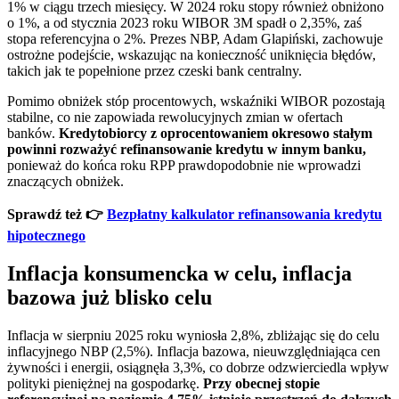
1% w ciągu trzech miesięcy. W 2024 roku stopy również obniżono
o 1%, a od stycznia 2023 roku WIBOR 3M spadł o 2,35%, zaś
stopa referencyjna o 2%. Prezes NBP, Adam Glapiński, zachowuje
ostrożne podejście, wskazując na konieczność uniknięcia błędów,
takich jak te popełnione przez czeski bank centralny.
Pomimo obniżek stóp procentowych, wskaźniki WIBOR pozostają
stabilne, co nie zapowiada rewolucyjnych zmian w ofertach
banków.
Kredytobiorcy z oprocentowaniem okresowo stałym
powinni rozważyć refinansowanie kredytu w innym banku,
ponieważ do końca roku RPP prawdopodobnie nie wprowadzi
znaczących obniżek.
Sprawdź też 👉
Bezpłatny kalkulator refinansowania kredytu
hipotecznego
Inflacja konsumencka w celu, inflacja
bazowa już blisko celu
Inflacja w sierpniu 2025 roku wyniosła 2,8%, zbliżając się do celu
inflacyjnego NBP (2,5%). Inflacja bazowa, nieuwzględniająca cen
żywności i energii, osiągnęła 3,3%, co dobrze odzwierciedla wpływ
polityki pieniężnej na gospodarkę.
Przy obecnej stopie