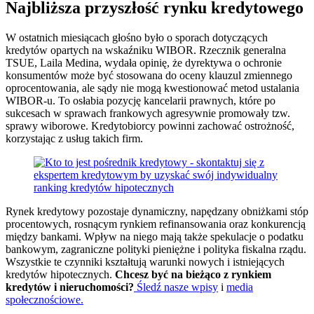
Najbliższa przyszłość rynku kredytowego
W ostatnich miesiącach głośno było o sporach dotyczących
kredytów opartych na wskaźniku WIBOR. Rzecznik generalna
TSUE, Laila Medina, wydała opinię, że dyrektywa o ochronie
konsumentów może być stosowana do oceny klauzul zmiennego
oprocentowania, ale sądy nie mogą kwestionować metod ustalania
WIBOR-u. To osłabia pozycję kancelarii prawnych, które po
sukcesach w sprawach frankowych agresywnie promowały tzw.
sprawy wiborowe. Kredytobiorcy powinni zachować ostrożność,
korzystając z usług takich firm.
Rynek kredytowy pozostaje dynamiczny, napędzany obniżkami stóp
procentowych, rosnącym rynkiem refinansowania oraz konkurencją
między bankami. Wpływ na niego mają także spekulacje o podatku
bankowym, zagraniczne polityki pieniężne i polityka fiskalna rządu.
Wszystkie te czynniki kształtują warunki nowych i istniejących
kredytów hipotecznych.
Chcesz być na bieżąco z rynkiem
kredytów i nieruchomości?
Śledź nasze wpisy
i
media
społecznościowe.