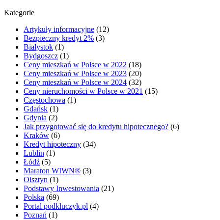
Kategorie
Artykuły informacyjne
(12)
Bezpieczny kredyt 2%
(3)
Białystok
(1)
Bydgoszcz
(1)
Ceny mieszkań w Polsce w 2022
(18)
Ceny mieszkań w Polsce w 2023
(20)
Ceny mieszkań w Polsce w 2024
(32)
Ceny nieruchomości w Polsce w 2021
(15)
Częstochowa
(1)
Gdańsk
(1)
Gdynia
(2)
Jak przygotować się do kredytu hipotecznego?
(6)
Kraków
(6)
Kredyt hipoteczny
(34)
Lublin
(1)
Łódź
(5)
Maraton WIWN®
(3)
Olsztyn
(1)
Podstawy Inwestowania
(21)
Polska
(69)
Portal podkluczyk.pl
(4)
Poznań
(1)