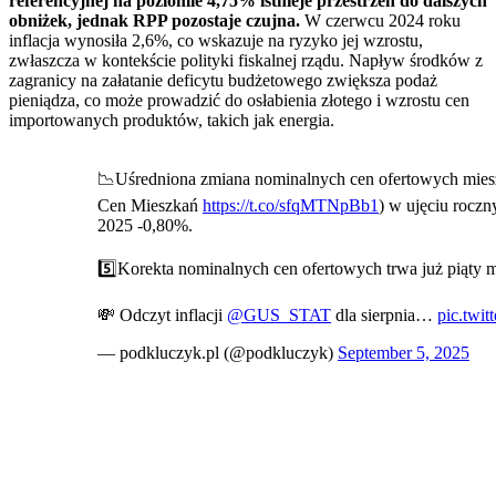
referencyjnej na poziomie 4,75% istnieje przestrzeń do dalszych
obniżek, jednak RPP pozostaje czujna.
W czerwcu 2024 roku
inflacja wynosiła 2,6%, co wskazuje na ryzyko jej wzrostu,
zwłaszcza w kontekście polityki fiskalnej rządu. Napływ środków z
zagranicy na załatanie deficytu budżetowego zwiększa podaż
pieniądza, co może prowadzić do osłabienia złotego i wzrostu cen
importowanych produktów, takich jak energia.
📉Uśredniona zmiana nominalnych cen ofertowych mies
Cen Mieszkań
https://t.co/sfqMTNpBb1
) w ujęciu rocz
2025 -0,80%.
5️⃣Korekta nominalnych cen ofertowych trwa już piąty m
💸 Odczyt inflacji
@GUS_STAT
dla sierpnia…
pic.twi
— podkluczyk.pl (@podkluczyk)
September 5, 2025