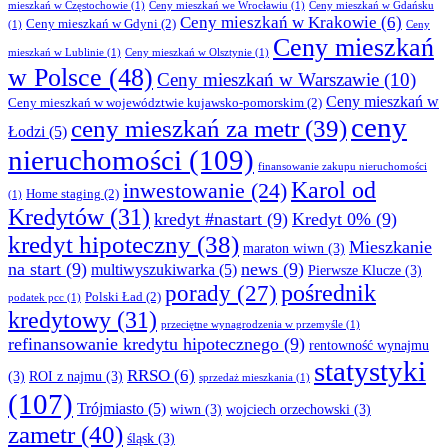
mieszkań w Częstochowie
(1)
Ceny mieszkań we Wrocławiu
(1)
Ceny mieszkań w Gdańsku
Ceny mieszkań w Krakowie
(6)
Ceny mieszkań w Gdyni
(2)
(1)
Ceny
Ceny mieszkań
mieszkań w Lublinie
(1)
Ceny mieszkań w Olsztynie
(1)
w Polsce
(48)
Ceny mieszkań w Warszawie
(10)
Ceny mieszkań w
Ceny mieszkań w województwie kujawsko-pomorskim
(2)
ceny
ceny mieszkań za metr
(39)
Łodzi
(5)
nieruchomości
(109)
finansowanie zakupu nieruchomości
Karol od
inwestowanie
(24)
Home staging
(2)
(1)
Kredytów
(31)
kredyt #nastart
(9)
Kredyt 0%
(9)
kredyt hipoteczny
(38)
Mieszkanie
maraton wiwn
(3)
na start
(9)
news
(9)
multiwyszukiwarka
(5)
Pierwsze Klucze
(3)
pośrednik
porady
(27)
Polski Ład
(2)
podatek pcc
(1)
kredytowy
(31)
przeciętne wynagrodzenia w przemyśle
(1)
refinansowanie kredytu hipotecznego
(9)
rentowność wynajmu
statystyki
RRSO
(6)
(3)
ROI z najmu
(3)
sprzedaż mieszkania
(1)
(107)
Trójmiasto
(5)
wiwn
(3)
wojciech orzechowski
(3)
zametr
(40)
śląsk
(3)