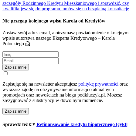
szczegóły Rodzinnego Kredytu Mieszkaniowego i sprawdzić, czy
kwalifikujesz się do programu, umów się na bezpłatną konsultację
.
Nie przegap kolejnego wpisu Karola od Kredytów
Zostaw swój adres email, a otrzymasz powiadomienie o kolejnym
wpisie autorstwa naszego Eksperta Kredytowego – Karola
Potockiego 📨
Zapisz mnie
Zapisując się na newsletter akceptujesz
politykę prywatności
oraz
wyrażasz zgodę na otrzymywanie informacji o aktualnych
promocjach oraz nowościach na blogu podkluczyk.pl. Możesz
zrezygnować z subskrybcji w dowolnym momencie.
Zapisz mnie
Sprawdź też 👉
Refinansowanie kredytu hipotecznego [cykl]