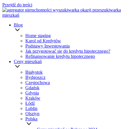
Przejdź do treści
Blog
Home staging
Karol od Kredytów
Podstawy Inwestowania
Jak przygotować się do kredytu hipotecznego?
Refinansowanie kredytu hipotecznego
Ceny mieszkań
Białystok
Bydgoszcz
Częstochowa
Gdańsk
Gdynia
Kraków
Łódź
Lublin
Olsztyn
Polska