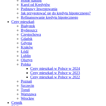
Home staging
Karol od Kredytów
Podstawy Inwestowania
Jak przygotować się do kredytu hipotecznego?
Refinansowanie kredytu hipotecznego
Ceny mieszkań
Białystok
Bydgoszcz
Częstochowa
Gdańsk
Gdynia
Kraków
Łódź
Lublin
Olsztyn
Polska
Ceny mieszkań w Polsce w 2024
Ceny mieszkań w Polsce w 2023
Ceny mieszkań w Polsce w 2022
Poznań
Szczecin
Toruń
Warszawa
Wrocław
Cennik