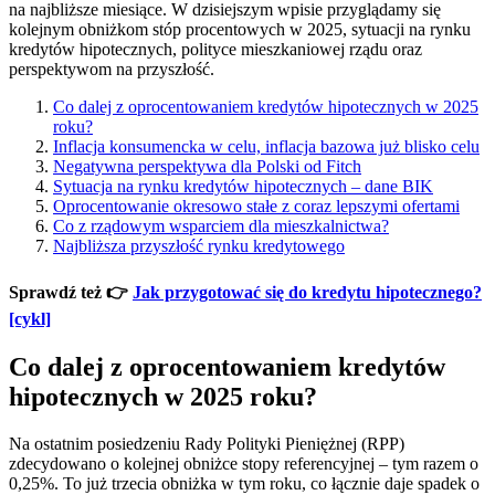
na najbliższe miesiące. W dzisiejszym wpisie przyglądamy się
kolejnym obniżkom stóp procentowych w 2025, sytuacji na rynku
kredytów hipotecznych, polityce mieszkaniowej rządu oraz
perspektywom na przyszłość.
Co dalej z oprocentowaniem kredytów hipotecznych w 2025
roku?
Inflacja konsumencka w celu, inflacja bazowa już blisko celu
Negatywna perspektywa dla Polski od Fitch
Sytuacja na rynku kredytów hipotecznych – dane BIK
Oprocentowanie okresowo stałe z coraz lepszymi ofertami
Co z rządowym wsparciem dla mieszkalnictwa?
Najbliższa przyszłość rynku kredytowego
Sprawdź też 👉
Jak przygotować się do kredytu hipotecznego?
[cykl]
Co dalej z oprocentowaniem kredytów
hipotecznych w 2025 roku?
Na ostatnim posiedzeniu Rady Polityki Pieniężnej (RPP)
zdecydowano o kolejnej obniżce stopy referencyjnej – tym razem o
0,25%. To już trzecia obniżka w tym roku, co łącznie daje spadek o