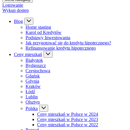
Logowanie
Wykup dostęp
Blog
Home staging
Karol od Kredytów
Podstawy Inwestowania
Jak przygotować się do kredytu hipotecznego?
Refinansowanie kredytu hipotecznego
Ceny mieszkań
Białystok
Bydgoszcz
Częstochowa
Gdańsk
Gdynia
Kraków
Łódź
Lublin
Olsztyn
Polska
Ceny mieszkań w Polsce w 2024
Ceny mieszkań w Polsce w 2023
Ceny mieszkań w Polsce w 2022
Poznań