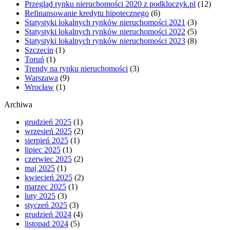
Przegląd rynku nieruchomości 2020 z podkluczyk.pl
(12)
Refinansowanie kredytu hipotecznego
(6)
Statystyki lokalnych rynków nieruchomości 2021
(3)
Statystyki lokalnych rynków nieruchomości 2022
(5)
Statystyki lokalnych rynków nieruchomości 2023
(8)
Szczecin
(1)
Toruń
(1)
Trendy na rynku nieruchomości
(3)
Warszawa
(9)
Wrocław
(1)
Archiwa
grudzień 2025
(1)
wrzesień 2025
(2)
sierpień 2025
(1)
lipiec 2025
(1)
czerwiec 2025
(2)
maj 2025
(1)
kwiecień 2025
(2)
marzec 2025
(1)
luty 2025
(3)
styczeń 2025
(3)
grudzień 2024
(4)
listopad 2024
(5)