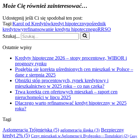
Może Cię również zainteresować…
Udostępnij jeśli Ci się spodobał ten post:
Tagi:
Karol od Kredytów
kredyt hipoteczny
pośrednik
kredytowy
refinansowanie kredytu hipotecznego
RRSO
Szukaj...
Ostatnie wpisy
Kredyty hipoteczne 2026 – stopy procentowe, WIBOR i
prognozy rynku
Pogłębia się korekta uśrednionych cen mieszkań w Polsce –
dane z sierpnia 2025
Obniżki stóp procentowych, rynek kredytowy i
mieszkalnictwo w 2025 roku – co nas czeka?
Trwa korekta cen ofertowych mieszkań – raport cen
nieruchomości w lipcu 2025
Dlaczego warto refinansować kredyt hipoteczny w 2025
roku?
Tagi
Aglomeracja Trójmiejska
(5)
Bezpieczny
aglomeracja śląska
(3)
kredyt 2%
(5)
Ceny mieszkań w Aglomeracji Bydgosko—Toruńskiej
(2)
Ceny