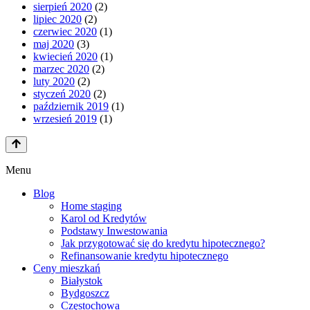
sierpień 2020
(2)
lipiec 2020
(2)
czerwiec 2020
(1)
maj 2020
(3)
kwiecień 2020
(1)
marzec 2020
(2)
luty 2020
(2)
styczeń 2020
(2)
październik 2019
(1)
wrzesień 2019
(1)
Menu
Blog
Home staging
Karol od Kredytów
Podstawy Inwestowania
Jak przygotować się do kredytu hipotecznego?
Refinansowanie kredytu hipotecznego
Ceny mieszkań
Białystok
Bydgoszcz
Częstochowa