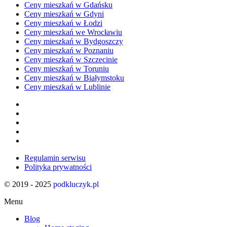
Ceny mieszkań w Gdańsku
Ceny mieszkań w Gdyni
Ceny mieszkań w Łodzi
Ceny mieszkań we Wrocławiu
Ceny mieszkań w Bydgoszczy
Ceny mieszkań w Poznaniu
Ceny mieszkań w Szczecinie
Ceny mieszkań w Toruniu
Ceny mieszkań w Białymstoku
Ceny mieszkań w Lublinie
Regulamin serwisu
Polityka prywatności
© 2019 - 2025
podkluczyk.pl
Menu
Blog