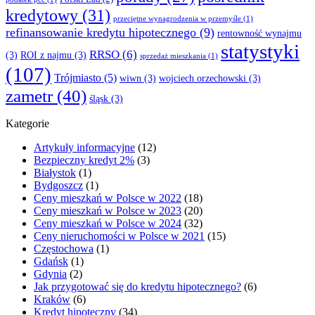
kredytowy
(31)
przeciętne wynagrodzenia w przemyśle
(1)
refinansowanie kredytu hipotecznego
(9)
rentowność wynajmu
statystyki
RRSO
(6)
(3)
ROI z najmu
(3)
sprzedaż mieszkania
(1)
(107)
Trójmiasto
(5)
wiwn
(3)
wojciech orzechowski
(3)
zametr
(40)
śląsk
(3)
Kategorie
Artykuły informacyjne
(12)
Bezpieczny kredyt 2%
(3)
Białystok
(1)
Bydgoszcz
(1)
Ceny mieszkań w Polsce w 2022
(18)
Ceny mieszkań w Polsce w 2023
(20)
Ceny mieszkań w Polsce w 2024
(32)
Ceny nieruchomości w Polsce w 2021
(15)
Częstochowa
(1)
Gdańsk
(1)
Gdynia
(2)
Jak przygotować się do kredytu hipotecznego?
(6)
Kraków
(6)
Kredyt hipoteczny
(34)