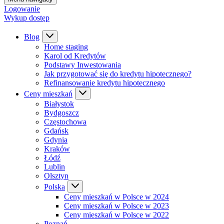
Logowanie
Wykup dostęp
Blog
Home staging
Karol od Kredytów
Podstawy Inwestowania
Jak przygotować się do kredytu hipotecznego?
Refinansowanie kredytu hipotecznego
Ceny mieszkań
Białystok
Bydgoszcz
Częstochowa
Gdańsk
Gdynia
Kraków
Łódź
Lublin
Olsztyn
Polska
Ceny mieszkań w Polsce w 2024
Ceny mieszkań w Polsce w 2023
Ceny mieszkań w Polsce w 2022
Poznań