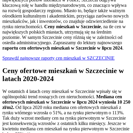
kluczową rolę w handlu międzynarodowym, co znacząco wpływa
na rozwój gospodarczy regionu. Miasto to, będące także ważnym
ośrodkiem kulturalnym i akademickim, przyciąga zarówno nowych
mieszkańców, jak i inwestorów, co znajduje odzwierciedlenie na
rynku nieruchomości.
Ceny mieszkań w Szczecinie
, na tle cen w
największych polskich miastach, utrzymują się na średnim
poziomie. W samym Szczecinie ceny różnią się w zależności od
osiedla administracyjnego. Zapraszamy do lektury najnowszego
raportu cen ofertowych mieszkań w Szczecinie w lipcu 2024
.
Sprawdź najnowsze raporty cen mieszkań w SZCZECINIE
Ceny ofertowe mieszkań w Szczecinie w
latach 2020-2024
W ostatnich 4 latach ceny mieszkań w Szczecinie wpisały się w
ogólnopolski trend rosnących cen nieruchomości.
Mediana cen
ofertowych mieszkań w Szczecinie w lipcu 2024 wyniosła 10 250
zł/m2.
Od lipca 2020 roku mediana cen ofertowych mieszkań z
rynku wtórnego wzrosła o 51%, a na rynku pierwotnym o 113%.
Tak duży wzrost mediany cen na rynku pierwotnym w Szczecinie
jest konsekwencją wzrostów z ostatnich kilku miesięcy. Jeszcze w
kwietniu mediana cen mieszkań na rynku pierwotnym w Szczecinie