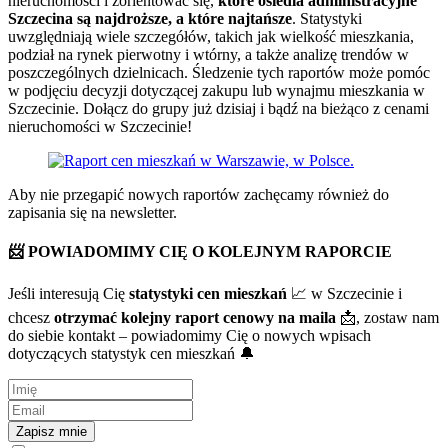
nieruchomości i zorientować się,
które osiedla administracyjne
Szczecina są najdroższe, a które najtańsze
. Statystyki
uwzględniają wiele szczegółów, takich jak wielkość mieszkania,
podział na rynek pierwotny i wtórny, a także analizę trendów w
poszczególnych dzielnicach. Śledzenie tych raportów może pomóc
w podjęciu decyzji dotyczącej zakupu lub wynajmu mieszkania w
Szczecinie. Dołącz do grupy już dzisiaj i bądź na bieżąco z cenami
nieruchomości w Szczecinie!
Aby nie przegapić nowych raportów zachęcamy również do
zapisania się na newsletter.
📨 POWIADOMIMY CIĘ O KOLEJNYM RAPORCIE
Jeśli interesują Cię
statystyki cen mieszkań
📈 w Szczecinie i
chcesz
otrzymać kolejny raport cenowy na maila
📩, zostaw nam
do siebie kontakt – powiadomimy Cię o nowych wpisach
dotyczących statystyk cen mieszkań 🔔
Zapisz mnie