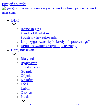
Przejdź do treści
Blog
Home staging
Karol od Kredytów
Podstawy Inwestowania
Jak przygotować się do kredytu hipotecznego?
Refinansowanie kredytu hipotecznego
Ceny mieszkań
Białystok
Bydgoszcz
Częstochowa
Gdańsk
Gdynia
Kraków
Łódź
Lublin
Olsztyn
Polska