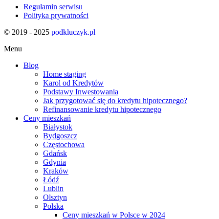
Regulamin serwisu
Polityka prywatności
© 2019 - 2025
podkluczyk.pl
Menu
Blog
Home staging
Karol od Kredytów
Podstawy Inwestowania
Jak przygotować się do kredytu hipotecznego?
Refinansowanie kredytu hipotecznego
Ceny mieszkań
Białystok
Bydgoszcz
Częstochowa
Gdańsk
Gdynia
Kraków
Łódź
Lublin
Olsztyn
Polska
Ceny mieszkań w Polsce w 2024