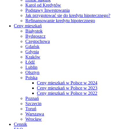
Karol od Kredytów
Podstawy Inwestowania
Jak przygotować się do kredytu hipotecznego?
Refinansowanie kredytu hipotecznego
Ceny mieszkań
Białystok
Bydgoszcz
Częstochowa
Gdańsk
Gdynia
Kraków
Łódź
Lublin
Olsztyn
Polska
Ceny mieszkań w Polsce w 2024
Ceny mieszkań w Polsce w 2023
Ceny mieszkań w Polsce w 2022
Poznań
Szczecin
Toruń
Warszawa
Wrocław
Cennik