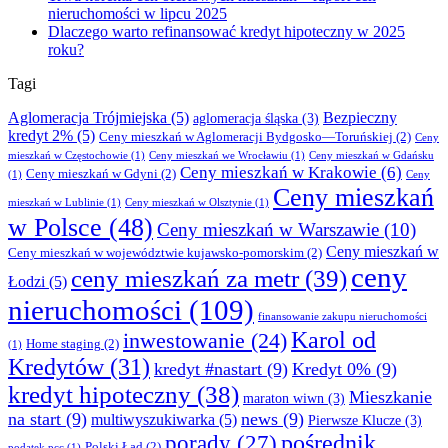
nieruchomości w lipcu 2025
Dlaczego warto refinansować kredyt hipoteczny w 2025
roku?
Tagi
Aglomeracja Trójmiejska
(5)
Bezpieczny
aglomeracja śląska
(3)
kredyt 2%
(5)
Ceny mieszkań w Aglomeracji Bydgosko—Toruńskiej
(2)
Ceny
mieszkań w Częstochowie
(1)
Ceny mieszkań we Wrocławiu
(1)
Ceny mieszkań w Gdańsku
Ceny mieszkań w Krakowie
(6)
Ceny mieszkań w Gdyni
(2)
(1)
Ceny
Ceny mieszkań
mieszkań w Lublinie
(1)
Ceny mieszkań w Olsztynie
(1)
w Polsce
(48)
Ceny mieszkań w Warszawie
(10)
Ceny mieszkań w
Ceny mieszkań w województwie kujawsko-pomorskim
(2)
ceny
ceny mieszkań za metr
(39)
Łodzi
(5)
nieruchomości
(109)
finansowanie zakupu nieruchomości
Karol od
inwestowanie
(24)
Home staging
(2)
(1)
Kredytów
(31)
kredyt #nastart
(9)
Kredyt 0%
(9)
kredyt hipoteczny
(38)
Mieszkanie
maraton wiwn
(3)
na start
(9)
news
(9)
multiwyszukiwarka
(5)
Pierwsze Klucze
(3)
pośrednik
porady
(27)
Polski Ład
(2)
podatek pcc
(1)