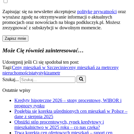
Zapisując się na newsletter akceptujesz
politykę prywatności
oraz
wyrażasz zgodę na otrzymywanie informacji o aktualnych
promocjach oraz nowościach na blogu podkluczyk.pl. Możesz
zrezygnować z subskrybcji w dowolnym momencie.
Zapisz mnie
Może Cię również zainteresować…
Udostępnij jeśli Ci się spodobał ten post:
Tagi:
Ceny mieszkań w Szczecinie
ceny mieszkań za metr
ceny
nieruchomości
statystyki
zametr
Szukaj...
Ostatnie wpisy
Kredyty hipoteczne 2026 – stopy procentowe, WIBOR i
prognozy rynku
Pogłębia się korekta uśrednionych cen mieszkań w Polsce –
dane z sierpnia 2025
Obniżki stóp procentowych, rynek kredytowy i
mieszkalnictwo w 2025 roku – co nas czeka?
Trwa korekta cen ofertowych mieszkań – raport cen