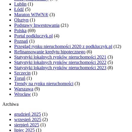
Lublin
(1)
Łódź
(5)
Maraton WIWN®
(3)
Olsztyn
(1)
Podstawy Inwestowania
(21)
Polska
(69)
Portal podkluczyk.pl
(4)
Poznań
(1)
Przegląd rynku nieruchomości 2020 z podkluczyk.pl
(12)
Refinansowanie kredytu hipotecznego
(6)
Statystyki lokalnych rynków nieruchomości 2021
(3)
Statystyki lokalnych rynków nieruchomości 2022
(5)
Statystyki lokalnych rynków nieruchomości 2023
(8)
Szczecin
(1)
Toruń
(1)
Trendy na rynku nieruchomości
(3)
Warszawa
(9)
Wrocław
(1)
Archiwa
grudzień 2025
(1)
wrzesień 2025
(2)
sierpień 2025
(1)
lipiec 2025
(1)