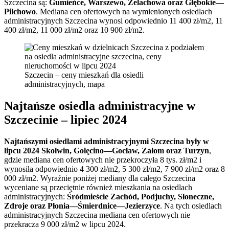
Szczecina są:
Gumieńce, Warszewo, Żelachowa oraz Głębokie—
Pilchowo
. Mediana cen ofertowych na wymienionych osiedlach
administracyjnych Szczecina wynosi odpowiednio 11 400 zł/m2, 11
400 zł/m2, 11 000 zł/m2 oraz 10 900 zł/m2.
Szczecin – ceny mieszkań dla osiedli
administracyjnych, mapa
Najtańsze osiedla administracyjne w
Szczecinie – lipiec 2024
Najtańszymi osiedlami administracyjnymi Szczecina były w
lipcu 2024 Skolwin, Golęcino—Gocław, Załom oraz Turzyn
,
gdzie mediana cen ofertowych nie przekroczyła 8 tys. zł/m2 i
wynosiła odpowiednio 4 300 zł/m2, 5 300 zł/m2, 7 900 zł/m2 oraz 8
000 zł/m2. Wyraźnie poniżej mediany dla całego Szczecina
wyceniane są przeciętnie również mieszkania na osiedlach
administracyjnych:
Śródmieście Zachód, Podjuchy, Słoneczne,
Zdroje oraz Płonia—Śmierdnice—Jezierzyce
. Na tych osiedlach
administracyjnych Szczecina mediana cen ofertowych nie
przekracza 9 000 zł/m2 w lipcu 2024.