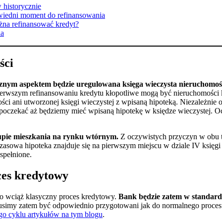
 historycznie
wiedni moment do refinansowania
żna refinansować kredyt?
ia
ści
znym aspektem będzie uregulowana księga wieczysta nieruchomoś
pierwszym refinansowaniu kredytu kłopotliwe mogą być nieruchomości
ci ani utworzonej księgi wieczystej z wpisaną hipoteką. Niezależnie 
oczekać aż będziemy mieć wpisaną hipotekę w księdze wieczystej. Ocz
kupie mieszkania na rynku wtórnym.
Z oczywistych przyczyn w obu ty
czasowa hipoteka znajduje się na pierwszym miejscu w dziale IV księ
spełnione.
ces kredytowy
to wciąż klasyczny proces kredytowy.
Bank będzie zatem w standar
usimy zatem być odpowiednio przygotowani jak do normalnego procesu
go cyklu artykułów na tym blogu
.