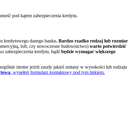
omość pod kątem zabezpieczenia kredytu.
esu kredytowego danego banku
. Bardzo rzadko rodzaj lub rozmiar
komercyjną, loft, czy nowoczesne budownictwo)
warto potwierdzić
ko zabezpieczenia kredytu, bądź
będzie wymagać większego
czególnie istotne jeżeli zaszły jakieś zmiany w wysokości lub rodzaju
ytową
, wypełnij formularz kontaktowy pod tym linkiem.