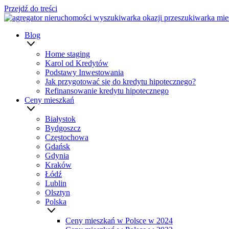
Przejdź do treści
Blog
Home staging
Karol od Kredytów
Podstawy Inwestowania
Jak przygotować się do kredytu hipotecznego?
Refinansowanie kredytu hipotecznego
Ceny mieszkań
Białystok
Bydgoszcz
Częstochowa
Gdańsk
Gdynia
Kraków
Łódź
Lublin
Olsztyn
Polska
Ceny mieszkań w Polsce w 2024