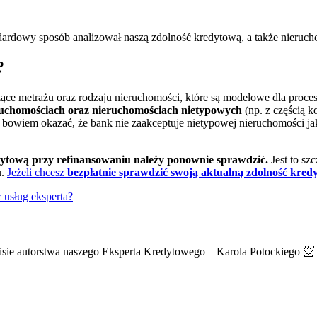
dardowy sposób analizował naszą zdolność kredytową, a także nieruch
?
ące metrażu oraz rodzaju nieruchomości, które są modelowe dla proc
ruchomościach oraz nieruchomościach nietypowych
(np. z częścią 
bowiem okazać, że bank nie zaakceptuje nietypowej nieruchomości ja
ytową przy refinansowaniu należy ponownie sprawdzić.
Jest to sz
u.
Jeżeli chcesz
bezpłatnie sprawdzić swoją aktualną zdolność kred
z usług eksperta?
isie autorstwa naszego Eksperta Kredytowego – Karola Potockiego 📨