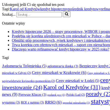
Udostępnij jeśli Ci się spodobał ten post:
Tagi:
Karol od Kredytów
kredyt hipoteczny
pośrednik kredytowy
refin
Szukaj...
Ostatnie wpisy
Kredyty hipoteczne 2026 – stopy procentowe, WIBOR i progn
Pogłębia się korekta uśrednionych cen mieszkań w Polsce – da
Obniżki stóp procentowych, rynek kredytowy i mieszkalnictwo
Trwa korekta cen ofertowych mieszkań – raport cen nieruchom
Dlaczego warto refinansować kredyt hipoteczny w 2025 roku?
Tagi
Aglomeracja Trójmiejska
(5)
Bezpieczny kredyt
aglomeracja śląska
(3)
Ceny mieszkań w Krakowie
(6)
mieszkań w Gdyni
(2)
Ceny mieszkań w L
cen
Ceny mieszkań w Łodzi
(5)
województwie kujawsko-pomorskim
(2)
Karol od Kredytów
(31)
inwestowanie
(24)
kred
porady
(2
news
(9)
Pierwsze Klucze
(3)
Polski Ład
(2)
podatek pcc
(1)
statys
RRSO
(6)
wynajmu
(3)
ROI z najmu
(3)
sprzedaż mieszkania
(1)