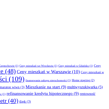
Ceny
Częstochowie
(1)
Ceny mieszkań we Wrocławiu
(1)
Ceny mieszkań w Gdańsku
(1)
ce
(48)
Ceny mieszkań w Warszawie
(10)
Ceny mieszkań w
ści
(109)
Home staging
(2)
finansowanie zakupu nieruchomości
(1)
Mieszkanie na start
(9)
multiwyszukiwarka
(5)
maraton wiwn
(3)
refinansowanie kredytu hipotecznego
(9)
rentowność
le
(1)
etr
(40)
śląsk
(3)