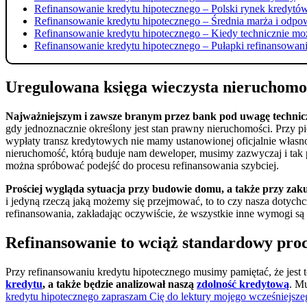
Refinansowanie kredytu hipotecznego – Polski rynek kredytów
Refinansowanie kredytu hipotecznego – Średnia marża i odpo
Refinansowanie kredytu hipotecznego – Kiedy technicznie mo
Refinansowanie kredytu hipotecznego – Pułapki refinansowan
Uregulowana księga wieczysta nieruchomo
Najważniejszym i zawsze branym przez bank pod uwagę technic
gdy jednoznacznie określony jest stan prawny nieruchomości. Przy 
wypłaty transz kredytowych nie mamy ustanowionej oficjalnie własnoś
nieruchomość, którą buduje nam deweloper, musimy zazwyczaj i tak p
można spróbować podejść do procesu refinansowania szybciej.
Prościej wygląda sytuacja przy budowie domu, a także przy za
i jedyną rzeczą jaką możemy się przejmować, to to czy nasza dotych
refinansowania, zakładając oczywiście, że wszystkie inne wymogi są 
Refinansowanie to wciąż standardowy pro
Przy refinansowaniu kredytu hipotecznego musimy pamiętać, że jest 
kredytu
, a także będzie analizował naszą
zdolność kredytową
. M
kredytu hipotecznego zapraszam Cię do lektury mojego wcześniejsze