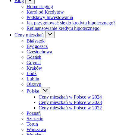
Blog
Home staging
Karol od Kredytów
Podstawy Inwestowania
Jak przygotować się do kredytu hipotecznego?
Refinansowanie kredytu hipotecznego
Ceny mieszkań
Białystok
Bydgoszcz
Częstochowa
Gdańsk
Gdynia
Kraków
Łódź
Lublin
Olsztyn
Polska
Ceny mieszkań w Polsce w 2024
Ceny mieszkań w Polsce w 2023
Ceny mieszkań w Polsce w 2022
Poznań
Szczecin
Toruń
Warszawa
Wrocław