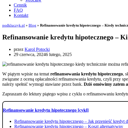
Cennik
FAQ
Kontakt
podkluczyk.pl
»
Blog
»
Refinansowanie kredytu hipotecznego – Kiedy technic
Refinansowanie kredytu hipotecznego – Ki
przez
Karol Potocki
29 czerwca, 2024
6 lutego, 2025
W piątym wpisie na temat
refinansowania kredytu hipotecznego
, 
związane z oceną opłacalności refinansowania kredytu, czyli przy sp
należy spełnić wymogi stawiane przez bank.
Dziś omówimy zatem as
Zapraszam do lektury piątego wpisu z cyklu o refinansowaniu kredyt
Refinansowanie kredytu hipotecznego [cykl]
Refinansowanie kredytu hipotecznego – Jak przenieść kredyt 
Refinansowanie kredytu hipotecznego – Koszt alternatywny