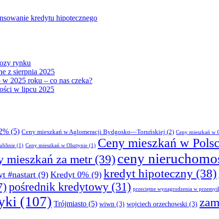
ansowanie kredytu hipotecznego
ozy rynku
ne z sierpnia 2025
 w 2025 roku – co nas czeka?
ości w lipcu 2025
 2%
(5)
Ceny mieszkań w Aglomeracji Bydgosko—Toruńskiej
(2)
Ceny mieszkań w 
Ceny mieszkań w Pols
ublinie
(1)
Ceny mieszkań w Olsztynie
(1)
ceny nieruchomo
y mieszkań za metr
(39)
kredyt hipoteczny
(38)
yt #nastart
(9)
Kredyt 0%
(9)
pośrednik kredytowy
(31)
7)
przeciętne wynagrodzenia w przemyś
tyki
(107)
zam
Trójmiasto
(5)
wiwn
(3)
wojciech orzechowski
(3)