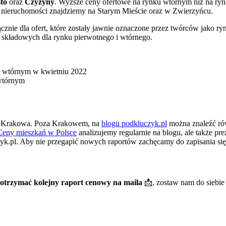
to
oraz
Czyżyny
. Wyższe ceny ofertowe na rynku wtórnym niż na ry
 nieruchomości znajdziemy na Starym Mieście oraz w Zwierzyńcu.
ącznie dla ofert, które zostały jawnie oznaczone przez twórców jako 
 składowych dla rynku pierwotnego i wtórnego.
wtórnym
ach Krakowa. Poza Krakowem, na
blogu podkluczyk.pl
można znaleźć ró
Ceny mieszkań w Polsce
analizujemy regularnie na blogu, ale także p
k.pl. Aby nie przegapić nowych raportów zachęcamy do zapisania się 
otrzymać kolejny raport cenowy na maila
📩, zostaw nam do siebi