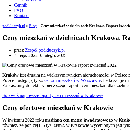
Cennik
FAQ
Kontakt
podkluczyk.pl
»
Blog
»
Ceny mieszkań w dzielnicach Krakowa. Raport kwieci
Ceny mieszkań w dzielnicach Krakowa. Ra
przez
Zespół podkluczyk.pl
7 maja, 2022
16 lutego, 2025
Kraków
jest drugim największym rynkiem nieruchomości w Polsce z
Polsce i ustępują tylko
cenom mieszkań w Warszawie
. Ile kosztuje 
Zapraszamy do lektury pierwszego raportu cen mieszkań dla dzielni
Sprawdź najnowsze raporty cen mieszkań w Krakowie
Ceny ofertowe mieszkań w Krakowie
W kwietniu 2022 roku
mediana cen metra kwadratowego w Krakow
również, że poniżej 8,5 tys. zł/m2. w Krakowie wycenionych jest tyl