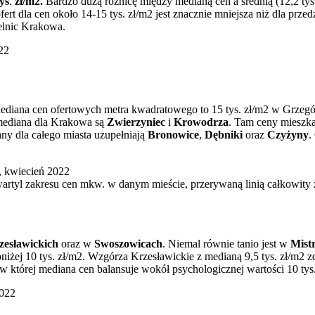
ys
.
zł/m2.
Bardzo dużą różnicę między medianą cen a średnią (12,2 ty
fert dla cen około 14-15 tys. zł/m2 jest znacznie mniejsza niż dla pr
elnic Krakowa.
ediana cen ofertowych metra kwadratowego to 15 tys. zł/m2 w Grzegó
 mediana dla Krakowa są
Zwierzyniec
i
Krowodrza
. Tam ceny mieszka
ny dla całego miasta uzupełniają
Bronowice
,
Dębniki
oraz
Czyżyny
.
artyl zakresu cen mkw. w danym mieście, przerywaną linią całkowity
esławickich
oraz w
Swoszowicach
. Niemal równie tanio jest w
Mist
iżej 10 tys. zł/m2. Wzgórza Krzesławickie z medianą 9,5 tys. zł/m2 
w której mediana cen balansuje wokół psychologicznej wartości 10 tys. 