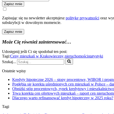
Zapisz mnie
Zapisując się na newsletter akceptujesz
politykę prywatności
oraz wyr
subskrybcji w dowolnym momencie.
Zapisz mnie
Może Cię również zainteresować…
Udostępnij jeśli Ci się spodobał ten post:
Tagi:
Ceny mieszkań w Krakowie
ceny nieruchomości
statystyki
Szukaj...
Ostatnie wpisy
Kredyty hipoteczne 2026 – stopy procentowe, WIBOR i progn
Pogłębia się korekta uśrednionych cen mieszkań w Polsce – da
Obniżki stóp procentowych, rynek kredytowy i mieszkalnictwo
Trwa korekta cen ofertowych mieszkań – raport cen nieruchom
Dlaczego warto refinansować kredyt hipoteczny w 2025 roku?
Tagi