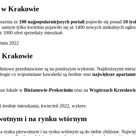
ń w Krakowie
oszenia ze
100 najpopularniejszych portali
pojawiło się ponad
10 tys
 samym tylko kwietniu pojawiło się aż 1400 nowych unikalnych ogłosze
 1000 ofert sprzedaży mieszkań.
w Krakowie
hniowe przedstawione są na poniższym wykresie. Najdroższymi mieszk
 drogie co wspomniane kawalerki są średnie oraz
największe apartame
sze lokale w
Bieżanowie-Prokocimiu
oraz na
Wzgórzach Krzesławic
wotnym i na rynku wtórnym
a rynku pierwotnym i na rynku wtórnym są do siebie zbliżone. Najwi