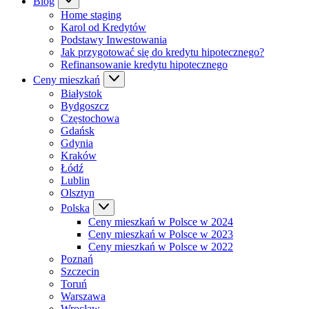
Blog
Home staging
Karol od Kredytów
Podstawy Inwestowania
Jak przygotować się do kredytu hipotecznego?
Refinansowanie kredytu hipotecznego
Ceny mieszkań
Białystok
Bydgoszcz
Częstochowa
Gdańsk
Gdynia
Kraków
Łódź
Lublin
Olsztyn
Polska
Ceny mieszkań w Polsce w 2024
Ceny mieszkań w Polsce w 2023
Ceny mieszkań w Polsce w 2022
Poznań
Szczecin
Toruń
Warszawa
Wrocław