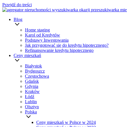
Przejdź do treści
Blog
Home staging
Karol od Kredytów
Podstawy Inwestowania
Jak przygotować się do kredytu hipotecznego?
Refinansowanie kredytu hipotecznego
Ceny mieszkań
Białystok
Bydgoszcz
Częstochowa
Gdańsk
Gdynia
Kraków
Łódź
Lublin
Olsztyn
Polska
Ceny mieszkań w Polsce w 2024