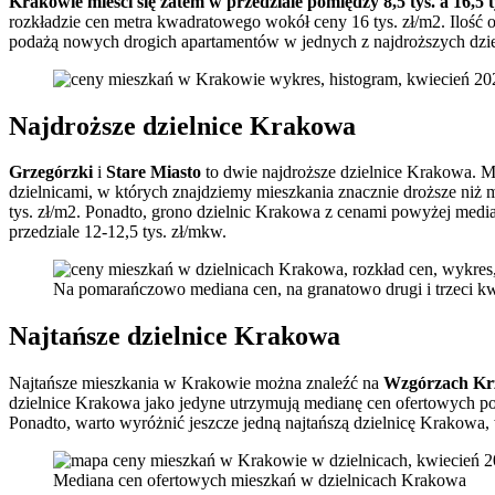
Krakowie mieści się zatem w przedziale pomiędzy 8,5 tys. a 16,5 t
rozkładzie cen metra kwadratowego wokół ceny 16 tys. zł/m2. Ilość o
podażą nowych drogich apartamentów w jednych z najdroższych dzi
Najdroższe dzielnice Krakowa
Grzegórzki
i
Stare Miasto
to dwie najdroższe dzielnice Krakowa. M
dzielnicami, w których znajdziemy mieszkania znacznie droższe niż
tys. zł/m2. Ponadto, grono dzielnic Krakowa z cenami powyżej media
przedziale 12-12,5 tys. zł/mkw.
Na pomarańczowo mediana cen, na granatowo drugi i trzeci kw
Najtańsze dzielnice Krakowa
Najtańsze mieszkania w Krakowie można znaleźć na
Wzgórzach Krz
dzielnice Krakowa jako jedyne utrzymują medianę cen ofertowych pon
Ponadto, warto wyróżnić jeszcze jedną najtańszą dzielnicę Krakowa, 
Mediana cen ofertowych mieszkań w dzielnicach Krakowa