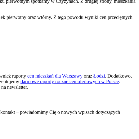
nku pierwotnym spotkamy w Czyżynach. Z drugiej strony, mieszkania
rynek pierwotny oraz wtórny. Z tego powodu wyniki cen przeciętnych
wnież raporty
cen mieszkań dla Warszawy
oraz
Łodzi
. Dodatkowo,
rezentujemy
darmowe raporty roczne cen ofertowych w Polsce
.
na newsletter.
e kontakt – powiadomimy Cię o nowych wpisach dotyczących